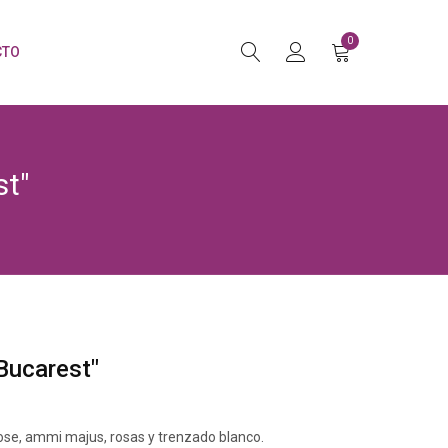
0
CTO
st"
Bucarest"
rose, ammi majus, rosas y trenzado blanco.