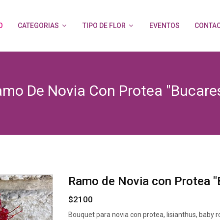
O
CATEGORIAS
TIPO DE FLOR
EVENTOS
CONTA
mo De Novia Con Protea "Bucare
Ramo de Novia con Protea "
$2100
Bouquet para novia con protea, lisianthus, baby 